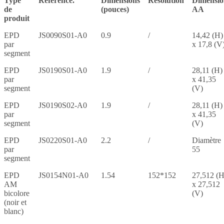
Type
Référence.
Dimensions
Résolution
Dimensio
de
(pouces)
AA
produit
EPD
JS0090S01-A0
0.9
/
14,42 (H)
par
x 17,8 (V
segment
EPD
JS0190S01-A0
1.9
/
28,11 (H)
par
x 41,35
segment
(V)
EPD
JS0190S02-A0
1.9
/
28,11 (H)
par
x 41,35
segment
(V)
EPD
JS0220S01-A0
2.2
/
Diamètre
par
55
segment
EPD
JS0154N01-A0
1.54
152*152
27,512 (H
AM
x 27,512
bicolore
(V)
(noir et
blanc)