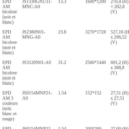
EPD
JS1330GNU11-
13.3
1600*1200
270,4 (H)
AM
MNC-A0
× 202,8
bicolore
(V)
(noir et
blanc)
EPD
JS2380N01-
23.8
3270*1728
527,16 (H
AM
MNG-A0
x 296,52
bicolore
(V)
(noir et
blanc)
EPD
JS3120N01-A0
31.2
2560*1440
691,2 (H)
AM
x 388,8
bicolore
(V)
(noir et
blanc)
EPD
JS0154MNP21-
1.54
152*152
27,51 (H)
AM 3
A0
x 27,51
couleurs
(V)
(noir,
blanc et
rouge)
EPD
JS0154MNP22-
1.54
200*200
27,00 (H)