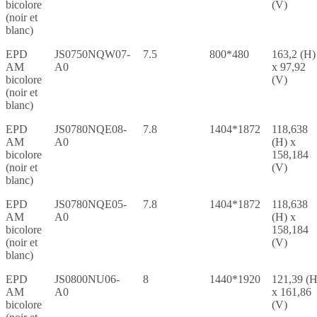
bicolore
(V)
(noir et
blanc)
EPD
JS0750NQW07-
7.5
800*480
163,2 (H)
AM
A0
x 97,92
bicolore
(V)
(noir et
blanc)
EPD
JS0780NQE08-
7.8
1404*1872
118,638
AM
A0
(H) x
bicolore
158,184
(noir et
(V)
blanc)
EPD
JS0780NQE05-
7.8
1404*1872
118,638
AM
A0
(H) x
bicolore
158,184
(noir et
(V)
blanc)
EPD
JS0800NU06-
8
1440*1920
121,39 (H
AM
A0
x 161,86
bicolore
(V)