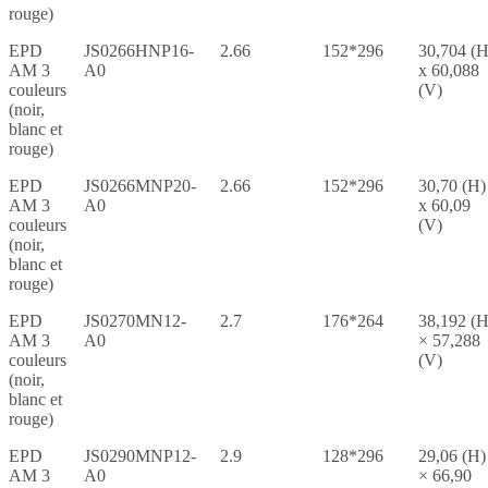
rouge)
EPD
JS0266HNP16-
2.66
152*296
30,704 (H
AM 3
A0
x 60,088
couleurs
(V)
(noir,
blanc et
rouge)
EPD
JS0266MNP20-
2.66
152*296
30,70 (H)
AM 3
A0
x 60,09
couleurs
(V)
(noir,
blanc et
rouge)
EPD
JS0270MN12-
2.7
176*264
38,192 (H
AM 3
A0
× 57,288
couleurs
(V)
(noir,
blanc et
rouge)
EPD
JS0290MNP12-
2.9
128*296
29,06 (H)
AM 3
A0
× 66,90