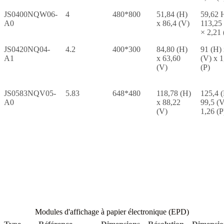
JS0400NQW06-
4
480*800
51,84 (H)
59,62 
A0
x 86,4 (V)
113,25
× 2,21 
JS0420NQ04-
4.2
400*300
84,80 (H)
91 (H)
A1
x 63,60
(V) x 1
(V)
(P)
JS0583NQV05-
5.83
648*480
118,78 (H)
125,4 
A0
x 88,22
99,5 (V
(V)
1,26 (P
Modules d'affichage à papier électronique (EPD)