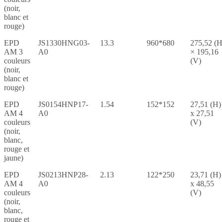
(noir,
blanc et
rouge)
EPD
JS1330HNG03-
13.3
960*680
275,52 (H
AM 3
A0
× 195,16
couleurs
(V)
(noir,
blanc et
rouge)
EPD
JS0154HNP17-
1.54
152*152
27,51 (H)
AM 4
A0
x 27,51
couleurs
(V)
(noir,
blanc,
rouge et
jaune)
EPD
JS0213HNP28-
2.13
122*250
23,71 (H)
AM 4
A0
x 48,55
couleurs
(V)
(noir,
blanc,
rouge et