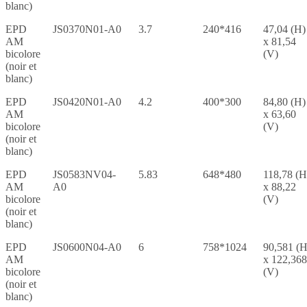
blanc)
EPD
JS0370N01-A0
3.7
240*416
47,04 (H)
AM
x 81,54
bicolore
(V)
(noir et
blanc)
EPD
JS0420N01-A0
4.2
400*300
84,80 (H)
AM
x 63,60
bicolore
(V)
(noir et
blanc)
EPD
JS0583NV04-
5.83
648*480
118,78 (H
AM
A0
x 88,22
bicolore
(V)
(noir et
blanc)
EPD
JS0600N04-A0
6
758*1024
90,581 (H
AM
x 122,368
bicolore
(V)
(noir et
blanc)