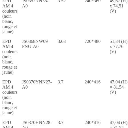
EPD
JS0352NN38-
3.52
240*360
49,67 (H)
AM 4
A0
x 74,51
couleurs
(V)
(noir,
blanc,
rouge et
jaune)
EPD
JS0368NW09-
3.68
720*480
51,84 (H)
AM 4
FNG-A0
x 77,76
couleurs
(V)
(noir,
blanc,
rouge et
jaune)
EPD
JS0370YNN27-
3.7
240*416
47,04 (H)
AM 4
A0
× 81,54
couleurs
(V)
(noir,
blanc,
rouge et
jaune)
EPD
JS0370HNN28-
3.7
240*416
47,04 (H)
AM 4
A0
× 81,54