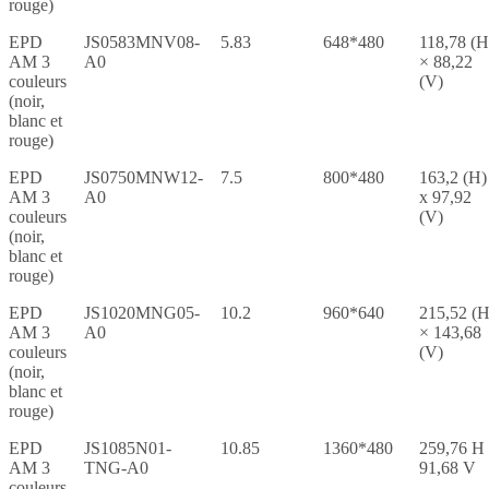
rouge)
EPD
JS0583MNV08-
5.83
648*480
118,78 (H
AM 3
A0
× 88,22
couleurs
(V)
(noir,
blanc et
rouge)
EPD
JS0750MNW12-
7.5
800*480
163,2 (H)
AM 3
A0
x 97,92
couleurs
(V)
(noir,
blanc et
rouge)
EPD
JS1020MNG05-
10.2
960*640
215,52 (H
AM 3
A0
× 143,68
couleurs
(V)
(noir,
blanc et
rouge)
EPD
JS1085N01-
10.85
1360*480
259,76 H
AM 3
TNG-A0
91,68 V
couleurs