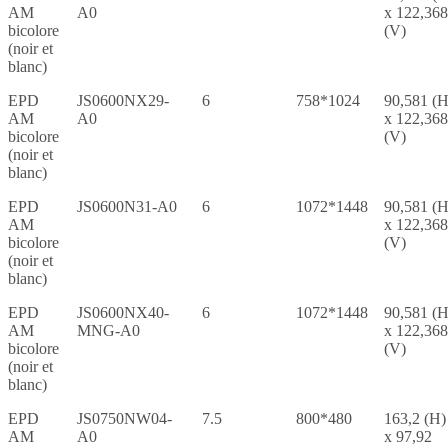
AM
A0
x 122,368
bicolore
(V)
(noir et
blanc)
EPD
JS0600NX29-
6
758*1024
90,581 (H
AM
A0
x 122,368
bicolore
(V)
(noir et
blanc)
EPD
JS0600N31-A0
6
1072*1448
90,581 (H
AM
x 122,368
bicolore
(V)
(noir et
blanc)
EPD
JS0600NX40-
6
1072*1448
90,581 (H
AM
MNG-A0
x 122,368
bicolore
(V)
(noir et
blanc)
EPD
JS0750NW04-
7.5
800*480
163,2 (H)
AM
A0
x 97,92