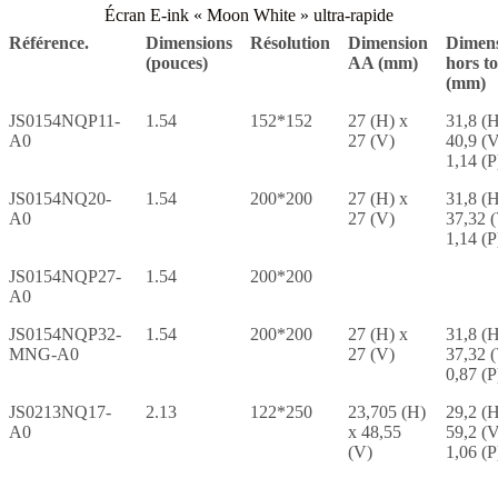
Écran E-ink « Moon White » ultra-rapide
Référence.
Dimensions
Résolution
Dimension
Dimens
(pouces)
AA (mm)
hors t
(mm)
JS0154NQP11-
1.54
152*152
27 (H) x
31,8 (H
A0
27 (V)
40,9 (V
1,14 (P
JS0154NQ20-
1.54
200*200
27 (H) x
31,8 (H
A0
27 (V)
37,32 
1,14 (P
JS0154NQP27-
1.54
200*200
A0
JS0154NQP32-
1.54
200*200
27 (H) x
31,8 (H
MNG-A0
27 (V)
37,32 
0,87 (P
JS0213NQ17-
2.13
122*250
23,705 (H)
29,2 (H
A0
x 48,55
59,2 (V
(V)
1,06 (P