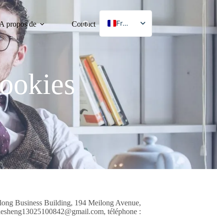
French
A propos de
Contact
English
German
Japanese
cookies
Korean
Spanish
Chinese
glong Business Building, 194 Meilong Avenue,
 jiesheng13025100842@gmail.com, téléphone :