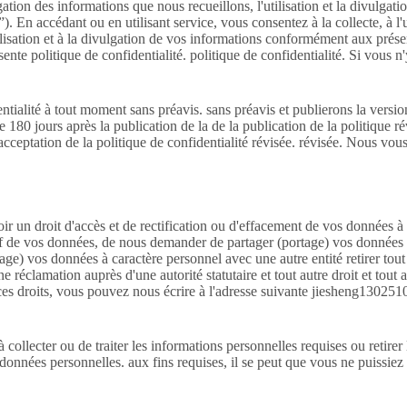
gation des informations que nous recueillons, l'utilisation et la divulga
ce”). En accédant ou en utilisant service, vous consentez à la collecte, à l
lisation et à la divulgation de vos informations conformément aux présentes
te politique de confidentialité. politique de confidentialité. Si vous n
ialité à tout moment sans préavis. sans préavis et publierons la version 
e 180 jours après la publication de la de la publication de la politique rév
a acceptation de la politique de confidentialité révisée. révisée. Nous 
ir un droit d'accès et de rectification ou d'effacement de vos données à
if de vos données, de nous demander de partager (portage) vos données 
tage) vos données à caractère personnel avec une autre entité retirer t
e réclamation auprès d'une autorité statutaire et tout autre droit et tout 
r ces droits, vous pouvez nous écrire à l'adresse suivante jiesheng130
à collecter ou de traiter les informations personnelles requises ou retir
données personnelles. aux fins requises, il se peut que vous ne puissiez 