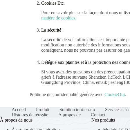
Cookies Etc.
Pour en savoir plus sur la façon dont nous utiliso
matière de cookies.
La sécurité :
La sécurité de vos informations est importante po
modification non autorisée des informations sous 
conséquent, nous ne pouvons pas assurer ou garant
Délégué aux plaintes et à la protection des donné
Si vous avez des questions ou des préoccupation
griefs à l'adresse suivante Shenzhen JicTech 
Guangdong Province, China, email: jiesheng130
Politique de confidentialité générée avec
CookieOui
.
Accueil
Produit
Solution tout-en-un
Services sur 
Histoires de réussite
A propos de
Contact
À propos de nous
Nos produits
À propos de l'organisation
Module LCD