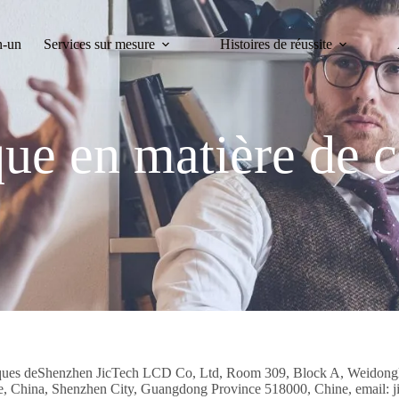
n-un
Services sur mesure
Histoires de réussite
que en matière de 
politiques deShenzhen JicTech LCD Co, Ltd, Room 309, Block A, Weidon
e, China, Shenzhen City, Guangdong Province 518000, Chine, email: