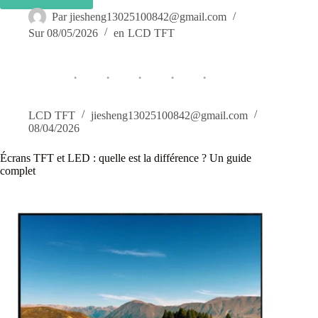
Qu'est-
ce
Par
jiesheng13025100842@gmail.com
qu'un
Sur
08/05/2026
en
LCD TFT
écran
tactile
capacitif
TFT
?
LCD TFT
jiesheng13025100842@gmail.com
08/04/2026
Écrans TFT et LED : quelle est la différence ? Un guide
complet