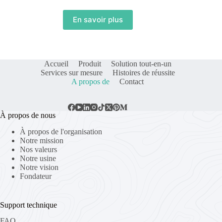
à
gazon
électrique
En savoir plus
télécommandée
KOHAM
Accueil
Produit
Solution tout-en-un
Services sur mesure
Histoires de réussite
A propos de
Contact
À propos de nous
À propos de l'organisation
Notre mission
Nos valeurs
Notre usine
Notre vision
Fondateur
Support technique
FAQ