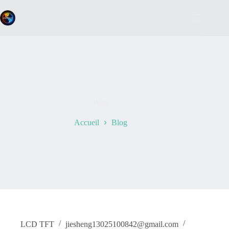
Passer
au
contenu
Blog
Accueil
Blog
LCD TFT
jiesheng13025100842@gmail.com