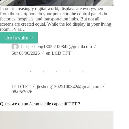
In our increasingly digital world, displays are everywhere—
from the smartphone in your pocket to the control panels in
factories, hospitals, and transportation hubs. But not all
screens are created equal. While the lcd display in your living
room TV is…
Lire la suite
Comprendre
la
Par
jiesheng13025100842@gmail.com
technologie
Sur
08/06/2026
en
LCD TFT
des
écrans
industriels
LCD
TFT
LCD TFT
jiesheng13025100842@gmail.com
08/05/2026
Qu'est-ce qu'un écran tactile capacitif TFT ?