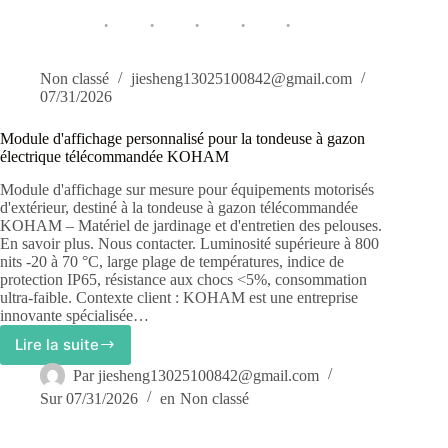
quelle
est
la
différence
?
Non classé
jiesheng13025100842@gmail.com
Un
07/31/2026
guide
complet
Module d'affichage personnalisé pour la tondeuse à gazon
électrique télécommandée KOHAM
Module d'affichage sur mesure pour équipements motorisés
d'extérieur, destiné à la tondeuse à gazon télécommandée
KOHAM – Matériel de jardinage et d'entretien des pelouses.
En savoir plus. Nous contacter. Luminosité supérieure à 800
nits -20 à 70 °C, large plage de températures, indice de
protection IP65, résistance aux chocs <5%, consommation
ultra-faible. Contexte client : KOHAM est une entreprise
innovante spécialisée…
Lire la suite
Module
d'affichage
Par
jiesheng13025100842@gmail.com
personnalisé
Sur
07/31/2026
en
Non classé
pour
la
tondeuse