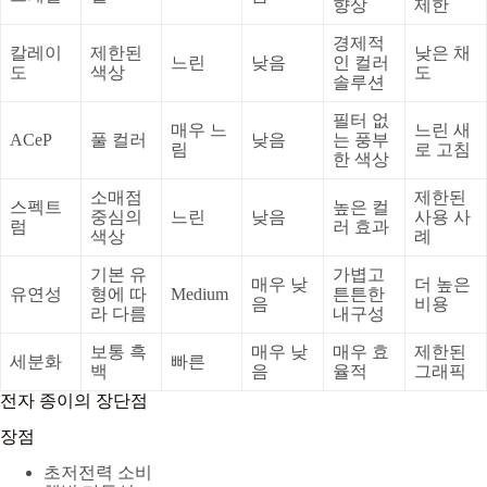
향상
제한
경제적
칼레이
제한된
낮은 채
느린
낮음
인 컬러
도
색상
도
솔루션
필터 없
매우 느
느린 새
ACeP
풀 컬러
낮음
는 풍부
림
로 고침
한 색상
소매점
제한된
스펙트
높은 컬
중심의
느린
낮음
사용 사
럼
러 효과
색상
례
기본 유
가볍고
매우 낮
더 높은
유연성
형에 따
Medium
튼튼한
음
비용
라 다름
내구성
보통 흑
매우 낮
매우 효
제한된
세분화
빠른
백
음
율적
그래픽
전자 종이의 장단점
장점
초저전력 소비