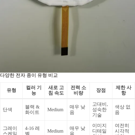
다양한 전자 종이 유형 비교
컬러 기
새로 고
전력 소
제한 사
유형
장점
능
침 속도
비량
항
고대비,
블랙 &
매우 낮
색상 없
단색
Medium
성숙한
화이트
음
음
기술
이미지
여전히
그레이
4-16 레
매우 낮
Medium
디테일
시각적
스케일
벨
음