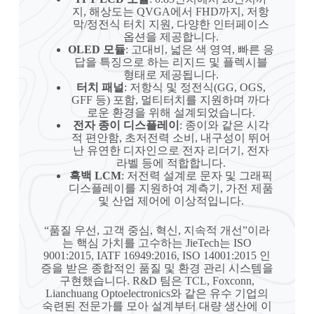
지, 해상도는 QVGA에서 FHD까지, 저항
막/정전식 터치 지원, 다양한 인터페이스
옵션을 제공합니다.
OLED 모듈
: 고대비, 넓은 색 영역, 빠른 응
답을 특징으로 하는 리지드 및 플렉시블
형태로 제공됩니다.
터치 패널
: 저항식 및 정전식(GG, OGS,
GFF 등) 포함, 멀티터치를 지원하며 까다
로운 환경을 위해 설계되었습니다.
전자 종이 디스플레이
: 종이와 같은 시각
적 편안함, 초저전력 소비, 내구성이 뛰어
난 유연한 디자인으로 전자 리더기, 전자
라벨 등에 적합합니다.
흑백 LCM
: 저전력 설계로 문자 및 그래픽
디스플레이를 지원하여 계측기, 가전 제품
및 산업 제어에 이상적입니다.
“품질 우선, 고객 중심, 혁신, 지속적 개선”이라
는 핵심 가치를 고수하는 JieTech는 ISO
9001:2015, IATF 16949:2016, ISO 14001:2015 인
증을 받은 종합적인 품질 및 환경 관리 시스템을
구현했습니다. R&D 팀은 TCL, Foxconn,
Lianchuang Optoelectronics와 같은 유수 기업의
숙련된 전문가를 모아 설계부터 대량 생산에 이