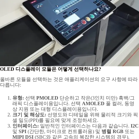
OLED 디스플레이 모듈은 어떻게 선택하나요?
올바른 모듈을 선택하는 것은 애플리케이션의 요구 사항에 따라
다릅니다:
유형:
선택
PMOLED
단순하고 작은(3인치 미만) 흑백/그
래픽 디스플레이용입니다. 선택
AMOLED
풀 컬러, 동영
상 지원 또는 대형 디스플레이용입니다.
크기 및 해상도:
선명도와 디테일을 위해 물리적 크기와 픽
셀 밀도(PPI)를 필요에 맞게 조정하세요.
인터페이스:
일반적인 인터페이스는 다음과 같습니다.
I2C
및
SPI
(간단한, 마이크로 컨트롤러용) 및
병렬 RGB
또는
MIPI DSI
(SBC와 같은 고속의 복잡한 시스템의 경우).