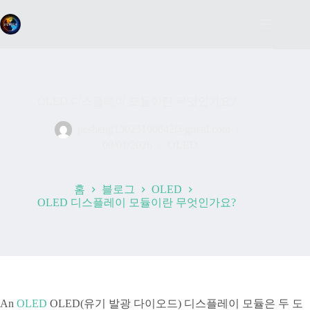
본
문
으
로
건
너
뛰
기
OLED 디스플레이 모듈이란 무엇인가요?
jiesheng13025100842@gmail.com
09/01/2026
OLED
홈
블로그
OLED
OLED 디스플레이 모듈이란 무엇인가요?
An
OLED
OLED(유기 발광 다이오드) 디스플레이 모듈은 두 도