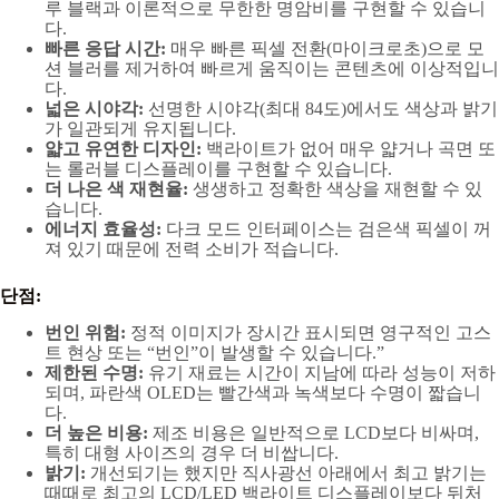
루 블랙과 이론적으로 무한한 명암비를 구현할 수 있습니
다.
빠른 응답 시간:
매우 빠른 픽셀 전환(마이크로초)으로 모
션 블러를 제거하여 빠르게 움직이는 콘텐츠에 이상적입니
다.
넓은 시야각:
선명한 시야각(최대 84도)에서도 색상과 밝기
가 일관되게 유지됩니다.
얇고 유연한 디자인:
백라이트가 없어 매우 얇거나 곡면 또
는 롤러블 디스플레이를 구현할 수 있습니다.
더 나은 색 재현율:
생생하고 정확한 색상을 재현할 수 있
습니다.
에너지 효율성:
다크 모드 인터페이스는 검은색 픽셀이 꺼
져 있기 때문에 전력 소비가 적습니다.
단점:
번인 위험:
정적 이미지가 장시간 표시되면 영구적인 고스
트 현상 또는 “번인”이 발생할 수 있습니다.”
제한된 수명:
유기 재료는 시간이 지남에 따라 성능이 저하
되며, 파란색 OLED는 빨간색과 녹색보다 수명이 짧습니
다.
더 높은 비용:
제조 비용은 일반적으로 LCD보다 비싸며,
특히 대형 사이즈의 경우 더 비쌉니다.
밝기:
개선되기는 했지만 직사광선 아래에서 최고 밝기는
때때로 최고의 LCD/LED 백라이트 디스플레이보다 뒤처