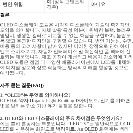
예
(정적 콘텐츠의
번인 위험
아니요
경우)
결론
OLED 디스플레이 모듈은 시각적 디스플레이 기술의 획기적인
도약을 의미합니다. 자체 발광 특성 덕분에 완벽한 블랙, 놀라운
명암비, 생생한 컬러로 비교할 수 없는 화질을 구현하며, 놀랍도
록 얇고 유연한 디자인을 구현할 수 있습니다. 번인 가능성, 수명,
비용 등의 고려 사항이 남아 있지만 이러한 장점으로 인해 하이
엔드 소비자 기기, 자동차 인터페이스 및 혁신적인 폼 팩터에 선
호되는 제품입니다. 제조 공정이 개선되고 비용이 감소함에 따라
OLED 모듈은 점점 더 다양한 애플리케이션에서 LCD를 대체하
여 디지털 정보와 상호 작용하는 방식의 미래를 형성할 것으로
예상됩니다.
자주 묻는 질문(FAQ)
1. “OLED”는 무엇을 의미하나요?
OLED의 약자
O
rganic
L
ight-
E
mitting
D
아이오드. 전기를 가하면
빛을 발하는 탄소 기반 유기 물질을 말합니다.
2. OLED와 LED 디스플레이의 주요 차이점은 무엇인가요?
이는 흔히 혼동하는 부분입니다. “LED TV”는 일반적으로
LCD
LED를 사용하는 화면으로
백라이트
. An
OLED
화면에는 백라