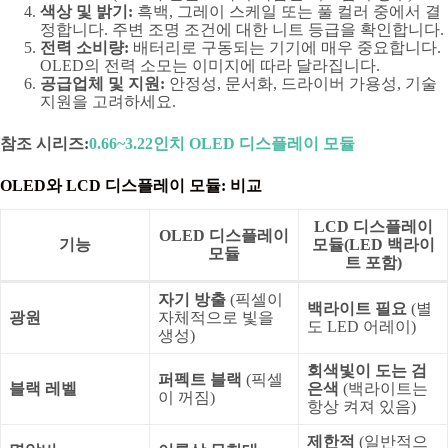
색상 및 밝기:
흑백, 그레이 스케일 또는 풀 컬러 중에서 결
정합니다. 주변 조명 조건에 대한 니트 등급을 확인합니다.
전력 소비량:
배터리로 구동되는 기기에 매우 중요합니다.
OLED의 전력 소모는 이미지에 따라 달라집니다.
공급업체 및 지원:
안정성, 문서화, 드라이버 가용성, 기술
지원을 고려하세요.
참조 시리즈:
0.66~3.22인치 OLED 디스플레이 모듈
OLED와 LCD 디스플레이 모듈: 비교
LCD 디스플레이
OLED 디스플레이
기능
모듈(LED 백라이
모듈
트 포함)
자기 방출
(픽셀이
백라이트 필요
(별
광원
자체적으로 빛을
도 LED 어레이)
생성)
회색빛이 도는 검
퍼펙트 블랙
(픽셀
블랙 레벨
은색
(백라이트는
이 꺼짐)
항상 켜져 있음)
제한적
(일반적으