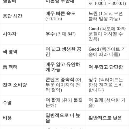
명암비
이론상 무한대
로 1000:1 ~ 3000:1)
매우 빠른 속도
느린
(1-5ms, 모션
응답 시간
(~0.1ms)
블러 발생 가능)
Good
(각도에 따라
시야각
우수
(최대 84°)
품질이 저하될 수
있음)
더 넓고 생생한 공
Good
(백라이트 기
색 영역
간
술에 따라 다름)
매우 얇고 유연하
폼 팩터
더 두껍고 단단함
게 가능
콘텐츠 종속적
(어
상수
(백라이트는
전력 소비량
두운 이미지의 전
항상 전력을 소비
력 절약)
합니다)
더 짧게
(유기 물질
더 길게
(성숙한 기
수명
분해)
술)
일반적으로 더 높
비용
일반적으로 낮음
음