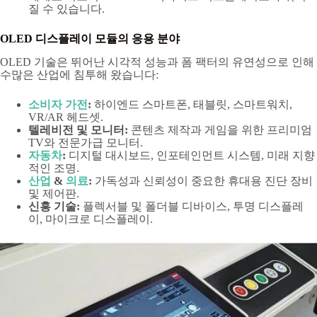
질 수 있습니다.
OLED 디스플레이 모듈의 응용 분야
OLED 기술은 뛰어난 시각적 성능과 폼 팩터의 유연성으로 인해
수많은 산업에 침투해 왔습니다:
소비자 가전
:
하이엔드 스마트폰, 태블릿, 스마트워치,
VR/AR 헤드셋.
텔레비전 및 모니터:
콘텐츠 제작과 게임을 위한 프리미엄
TV와 전문가급 모니터.
자동차
:
디지털 대시보드, 인포테인먼트 시스템, 미래 지향
적인 조명.
산업
&
의료
:
가독성과 신뢰성이 중요한 휴대용 진단 장비
및 제어판.
신흥 기술:
플렉서블 및 폴더블 디바이스, 투명 디스플레
이, 마이크로 디스플레이.