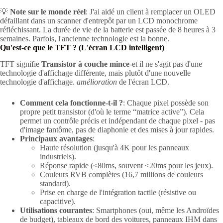
💡
Note sur le monde réel
: J'ai aidé un client à remplacer un OLED
défaillant dans un scanner d'entrepôt par un LCD monochrome
réfléchissant. La durée de vie de la batterie est passée de 8 heures à 3
semaines. Parfois, l'ancienne technologie est la bonne.
Qu'est-ce que le TFT ? (L'écran LCD intelligent)
TFT signifie
Transistor à couche mince
-et il ne s'agit pas d'une
technologie d'affichage différente, mais plutôt d'une nouvelle
technologie d'affichage.
amélioration
de l'écran LCD.
Comment cela fonctionne-t-il ?
: Chaque pixel possède son
propre petit transistor (d'où le terme “matrice active”). Cela
permet un contrôle précis et indépendant de chaque pixel - pas
d'image fantôme, pas de diaphonie et des mises à jour rapides.
Principaux avantages
:
Haute résolution (jusqu'à 4K pour les panneaux
industriels).
Réponse rapide (<80ms, souvent <20ms pour les jeux).
Couleurs RVB complètes (16,7 millions de couleurs
standard).
Prise en charge de l'intégration tactile (résistive ou
capacitive).
Utilisations courantes
: Smartphones (oui, même les Androïdes
de budget), tableaux de bord des voitures, panneaux IHM dans