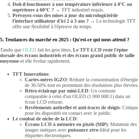
Doit-il fonctionner à une température inférieure à 0°C ou
supérieure à 60°C ?
→ TFT industriel requis.
Prévoyez-vous des mises à jour du micrologiciel/de
l'interface utilisateur d'ici 2 à 3 ans ?
→ La technologie TFT
offre une flexibilité à l'épreuve du temps.
5. Tendances du marché en 2025 : Qu'est-ce qui nous attend ?
Tandis que
OLED
fait les gros titres,
Le TFT-LCD reste l'épine
dorsale des écrans industriels et des écrans grand public de taille
moyenne
-et elle évolue rapidement.
TFT Innovations
:
Cartes-mères IGZO
: Réduire la consommation d'énergie
de 30-50% tout en permettant des résolutions plus élevées.
Rétro-éclairage par mini-LED
: Un contraste
comparable à celui d'un OLED (1 000 000:1) dans un
écran LCD robuste.
Revêtements antireflet et anti-traces de doigts
: Critique
pour les dispositifs en contact avec le public.
Le combat de niche de la LCD
:
Écrans LCD à mémoire en pixels (MiP)
: Maintenir des
images statiques avec
puissance zéro
-Idéal pour les
étiquettes électroniques.