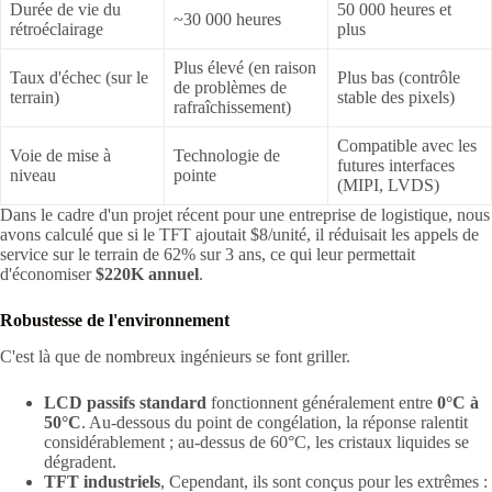
Durée de vie du
50 000 heures et
~30 000 heures
rétroéclairage
plus
Plus élevé (en raison
Taux d'échec (sur le
Plus bas (contrôle
de problèmes de
terrain)
stable des pixels)
rafraîchissement)
Compatible avec les
Voie de mise à
Technologie de
futures interfaces
niveau
pointe
(MIPI, LVDS)
Dans le cadre d'un projet récent pour une entreprise de logistique, nous
avons calculé que si le TFT ajoutait $8/unité, il réduisait les appels de
service sur le terrain de 62% sur 3 ans, ce qui leur permettait
d'économiser
$220K annuel
.
Robustesse de l'environnement
C'est là que de nombreux ingénieurs se font griller.
LCD passifs standard
fonctionnent généralement entre
0°C à
50°C
. Au-dessous du point de congélation, la réponse ralentit
considérablement ; au-dessus de 60°C, les cristaux liquides se
dégradent.
TFT industriels
, Cependant, ils sont conçus pour les extrêmes :