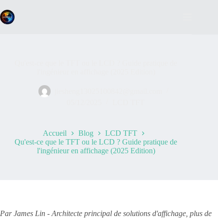
Passer
au
contenu
Qu'est-ce que le TFT ou le LCD ? Guide pratique de
l'ingénieur en affichage (2025 Edition)
jiesheng13025100842@gmail.com
05/12/2025
LCD TFT
Accueil
Blog
LCD TFT
Qu'est-ce que le TFT ou le LCD ? Guide pratique de
l'ingénieur en affichage (2025 Edition)
Par James Lin - Architecte principal de solutions d'affichage, plus de