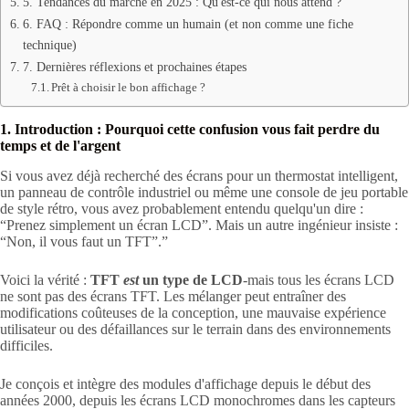
5. Tendances du marché en 2025 : Qu'est-ce qui nous attend ?
6. FAQ : Répondre comme un humain (et non comme une fiche
technique)
7. Dernières réflexions et prochaines étapes
Prêt à choisir le bon affichage ?
1. Introduction : Pourquoi cette confusion vous fait perdre du
temps et de l'argent
Si vous avez déjà recherché des écrans pour un thermostat intelligent,
un panneau de contrôle industriel ou même une console de jeu portable
de style rétro, vous avez probablement entendu quelqu'un dire :
“Prenez simplement un écran LCD”. Mais un autre ingénieur insiste :
“Non, il vous faut un TFT”.”
Voici la vérité :
TFT
est
un type de LCD
-mais tous les écrans LCD
ne sont pas des écrans TFT. Les mélanger peut entraîner des
modifications coûteuses de la conception, une mauvaise expérience
utilisateur ou des défaillances sur le terrain dans des environnements
difficiles.
Je conçois et intègre des modules d'affichage depuis le début des
années 2000, depuis les écrans LCD monochromes dans les capteurs