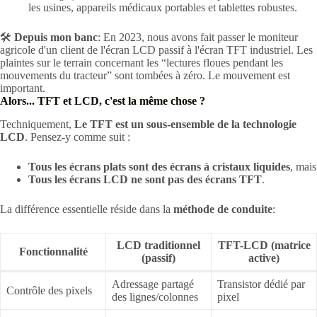
les usines, appareils médicaux portables et tablettes robustes.
🛠️
Depuis mon banc
: En 2023, nous avons fait passer le moniteur
agricole d'un client de l'écran LCD passif à l'écran TFT industriel. Les
plaintes sur le terrain concernant les “lectures floues pendant les
mouvements du tracteur” sont tombées à zéro. Le mouvement est
important.
Alors... TFT et LCD, c'est la même chose ?
Techniquement,
Le TFT est un sous-ensemble de la technologie
LCD
. Pensez-y comme suit :
Tous les écrans plats sont des écrans à cristaux liquides
, mais
Tous les écrans LCD ne sont pas des écrans TFT
.
La différence essentielle réside dans la
méthode de conduite
:
LCD traditionnel
TFT-LCD (matrice
Fonctionnalité
(passif)
active)
Adressage partagé
Transistor dédié par
Contrôle des pixels
des lignes/colonnes
pixel