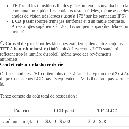
TFT
rend les transitions fluides grâce au rendu sous-pixel et à la
commutation rapide. Les couleurs restent fidèles, même avec des
angles de vision très larges (jusqu'à 178° sur les panneaux IPS).
LCD passif
souffre d'images fantômes et d'un faible contraste.
À des angles supérieurs à 120°, l'écran peut apparaître délavé ou
inversé.
🔍
Conseil de pro
: Pour les kiosques extérieurs, demandez toujours
TFT à haute luminosité (1000+ nits)
. Les écrans LCD standard
reflètent trop la lumière du soleil, même avec des revêtements
antireflets.
Coût et valeur de la durée de vie
Oui, les modules TFT coûtent plus cher à l'achat - typiquement
2x à 5x
du prix des écrans LCD passifs équivalents. Mais il ne faut pas s'arrêter
là.
Tenez compte du coût total de possession :
Facteur
LCD passif
TFT-LCD
Coût unitaire (3.5″)
$2.50 - $5.00
$12 - $28