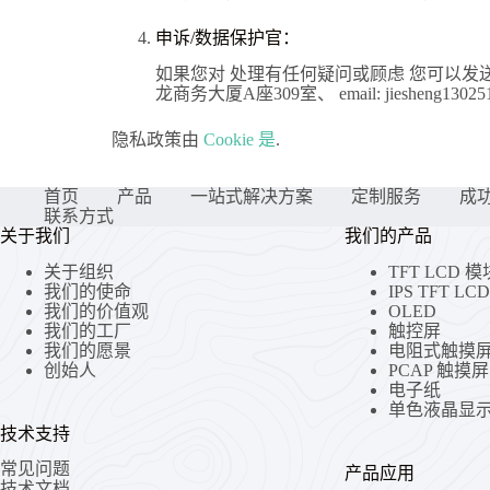
申诉/数据保护官：
如果您对 处理有任何疑问或顾虑 您可以发
龙商务大厦A座309室、 email: jiesheng1
隐私政策由
Cookie 是
.
首页
产品
一站式解决方案
定制服务
成
联系方式
关于我们
我们的产品
关于组织
TFT LCD 模
我们的使命
IPS TFT L
我们的价值观
OLED
我们的工厂
触控屏
我们的愿景
电阻式触摸
创始人
PCAP 触摸屏
电子纸
单色液晶显
技术支持
常见问题
产品应用
技术文档