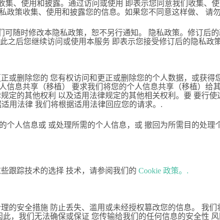
(服务“）时收集的信息的收集、使用和披露。通过访问或使用 即表示您同意我
隐私政策收集、使用和披露您的信息。如果您不同意这样做、 请勿
可随时修改本隐私政策，恕不另行通知。 隐私政策。修订后的政策
效。 在此之后您继续访问或使用本服务 即表示您接受修订后的隐私政
更正或删除您的 您有权访问和更正或删除您的个人数据，或获得您
人信息共享（移植） 要求我们将您的个人信息共享（移植）给其
律规定的其他权利 以及适用法律规定的其他相关权利。要 要行
om. 我们将根据适用法律 我们将根据适用法律回应您的请求。.
的个人信息或 或处理所需的个人信息，或 撤回为所需目的处理
这些跟踪技术的选择 技术，请参阅我们的
Cookie 政策。.
合理的安全措施 防止丢失、滥用或未经授权篡改您的信息。 我们
因此，我们无法确保或保证 您传输给我们的任何信息的安全性 风