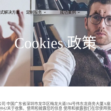
式解决方案
定制服务
成功案例
关于
Cookies 政策
广东省深圳市龙华区梅龙大道194号伟东龙商务大厦A座309室、 广东
, 电话+8613025100842关于收集、使用和披露您的信息 使用和披露