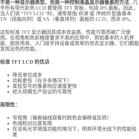
不是一种显示器类型，而是一种控制液晶显示器像素的方法
. .几
乎所有现代彩色 LCD 都使用 TFT 背板，包括 IPS 面板。因此，
当人们说 “TFT LCD ”时，通常是指
标准
或
传统的
配备基本
TN（扭曲向列）或 VA（垂直排列）面板的 LCD，而非 IPS。.
这些标准 TFT 显示器因其成本效益高、性能可靠而被广泛使
用。在视角和色彩精度要求不高的应用中，例如基本的人机界
面、厨房用具、入门级手持设备或简单的状态显示器，它们都能
发挥出色的性能。.
标准 TFT LCD 的优点
降低单位成本
功耗更低（在许多情况下）
某些型号的像素响应速度更快
经大规模生产验证的可靠性
局限性：
窄视角（偏离轴线观看时颜色会偏移或反转）
色域和对比度有限
在没有光学增强功能的情况下，明亮环境光线下的性能较
差