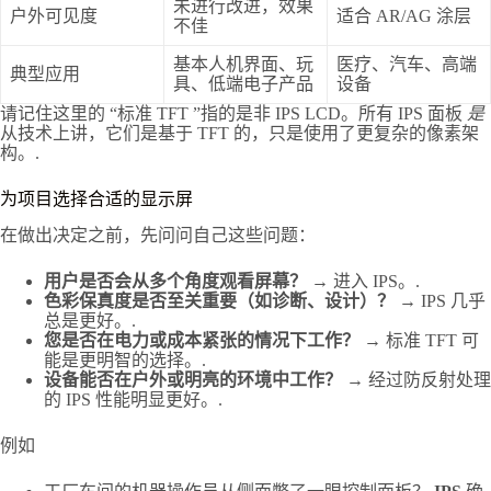
未进行改进，效果
户外可见度
适合 AR/AG 涂层
不佳
基本人机界面、玩
医疗、汽车、高端
典型应用
具、低端电子产品
设备
请记住这里的 “标准 TFT ”指的是非 IPS LCD。所有 IPS 面板
是
从技术上讲，它们是基于 TFT 的，只是使用了更复杂的像素架
构。.
为项目选择合适的显示屏
在做出决定之前，先问问自己这些问题：
用户是否会从多个角度观看屏幕？
→ 进入 IPS。.
色彩保真度是否至关重要（如诊断、设计）？
→ IPS 几乎
总是更好。.
您是否在电力或成本紧张的情况下工作？
→ 标准 TFT 可
能是更明智的选择。.
设备能否在户外或明亮的环境中工作？
→ 经过防反射处理
的 IPS 性能明显更好。.
例如