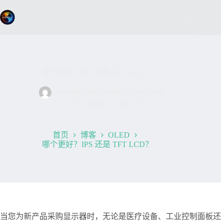
跳
过
内
容
哪个更好？IPS 还是 TFT LCD？
jiesheng13025100842@gmail.com
11/12/2025
OLED
首页
博客
OLED
哪个更好？IPS 还是 TFT LCD？
当您为新产品采购显示器时，无论是医疗设备、工业控制面板还