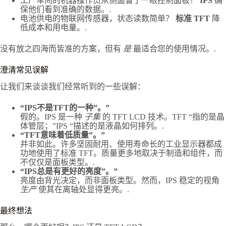
工厂车间的机器操作员从侧面瞥了一眼控制面板？
IPS
确
保他们看到准确的数据。.
电池供电的物联网传感器，状态读数简单？
标准 TFT
降
低成本和用电量。.
没有放之四海而皆准的方案，但有
是
最适合您的使用情况。.
澄清常见误解
让我们来谈谈我们经常听到的一些误解：
“IPS不是TFT的一种”。”
假的。IPS 是一种
子集
的 TFT LCD 技术。TFT “指的是晶
体管层；”IPS “描述的是液晶如何排列。.
“TFT意味着低质量”。”
并非如此。许多坚固耐用、使用寿命长的工业显示器都成
功地使用了标准 TFT。质量更多地取决于制造和组件，而
不仅仅是面板类型。.
“IPS总是有更好的亮度”。”
亮度由背光决定，而非面板类型。然而，IPS 稳定的视角
生产
使其在离轴处显得更亮。.
最终想法