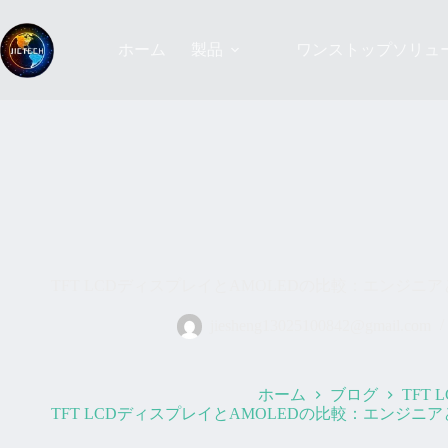
コ
ン
テ
ホーム
製品
ワンストップソリュ
ン
ツ
へ
ス
キ
ッ
プ
TFT LCDディスプレイとAMOLEDの比較：エンジ
jiesheng13025100842@gmail.com
ホーム
ブログ
TFT 
TFT LCDディスプレイとAMOLEDの比較：エンジ