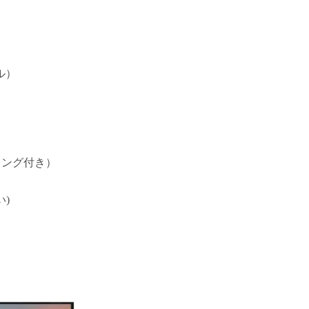
ル）
ィング付き）
)