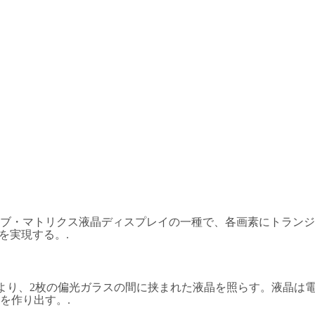
ィブ・マトリクス液晶ディスプレイの一種で、各画素にトラン
を実現する。.
により、2枚の偏光ガラスの間に挟まれた液晶を照らす。液晶は
を作り出す。.