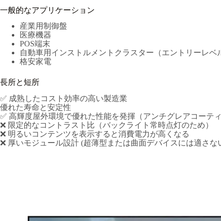
一般的なアプリケーション
産業用制御盤
医療機器
POS端末
自動車用インストルメントクラスター（エントリーレベ
格安家電
長所と短所
✅ 成熟したコスト効率の高い製造業
優れた寿命と安定性
✅ 高輝度屋外環境で優れた性能を発揮（アンチグレアコーテ
❌ 限定的なコントラスト比（バックライト常時点灯のため）
❌ 明るいコンテンツを表示すると消費電力が高くなる
❌ 厚いモジュール設計 (超薄型または曲面デバイスには適さない