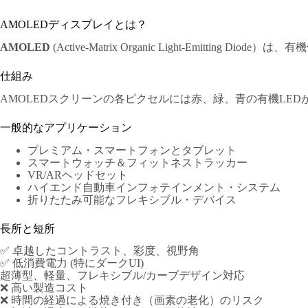
AMOLEDディスプレイとは？
AMOLED
(Active-Matrix Organic Light-Em
仕組み
AMOLEDスクリーンの各ピクセルには赤、緑、青の有機LE
一般的なアプリケーション
プレミアム・スマートフォンとタブレット
スマートウォッチ＆フィットネストラッカー
VR/ARヘッドセット
ハイエンド自動車インフォテインメント・システム
折りたたみ可能なフレキシブル・デバイス
長所と短所
✅ 卓越したコントラスト、彩度、視野角
✅ 低消費電力 (特にダークUI)
超薄型、軽量、フレキシブル/カーブデザイン対応
❌ 高い製造コスト
❌ 時間の経過による焼き付き（画素の老化）のリスク