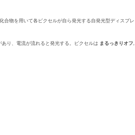
itting Diode）は、有機化合物を用いて各ピクセルが自ら発光する自発
Dがあり、電流が流れると発光する。ピクセルは
まるっきりオフ