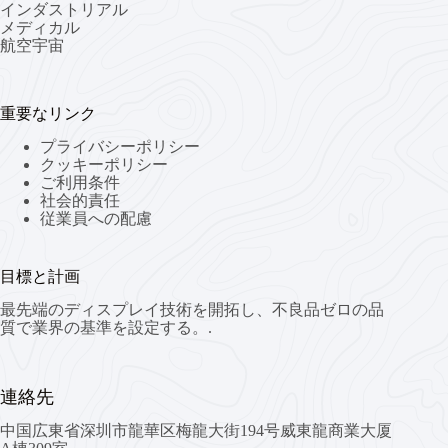
インダストリアル
メディカル
航空宇宙
重要なリンク
プライバシーポリシー
クッキーポリシー
ご利用条件
社会的責任
従業員への配慮
目標と計画
最先端のディスプレイ技術を開拓し、不良品ゼロの品
質で業界の基準を設定する。.
連絡先
中国広東省深圳市龍華区梅龍大街194号威東龍商業大厦