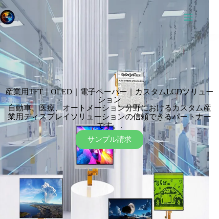
産業用TFT｜OLED｜電子ペーパー｜カスタムLCDソリュー
ション
自動車、医療、オートメーション分野におけるカスタム産
業用ディスプレイソリューションの信頼できるパートナー
です。.
サンプル請求