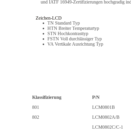
und IATF 16949-Zertifizierungen hochgradig ind
Zeichen-LCD
TN Standard Typ
HTN Breiter Temperaturtyp
STN Hochkontrasttyp
FSTN Voll durchlässiger Typ
VA Vertikale Ausrichtung Typ
Klassifizierung
P/N
801
LCM0801B
802
LCM0802A/B
LCM0802C/C-1