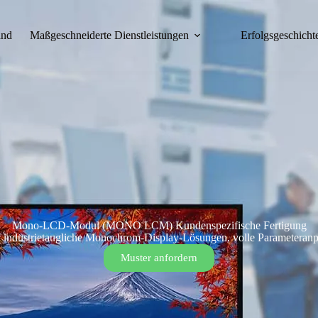
and
Maßgeschneiderte Dienstleistungen
Erfolgsgeschicht
Mono-LCD-Modul (MONO LCM) Kundenspezifische Fertigung
auf industrietaugliche Monochrom-Display-Lösungen, volle Parameteran
Muster anfordern