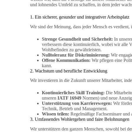
und lohnendes Umfeld zu schaffen, in dem jeder wach
1. Ein sicherer, gesunder und integrativer Arbeitsplatz
Wir sind der Meinung, dass jeder Mensch es verdient, in
Strenge Gesundheit und Sicherheit:
In unseren
verbessern diese kontinuierlich, wobei wir alle 
Wohlbefinden zu gewährleisten.
Nulltoleranz für Diskriminierung:
Wir engagie
Offene Kommunikation:
Wir pflegen eine Poli
kann.
2. Wachstum und berufliche Entwicklung
Wir investieren in die Zukunft unserer Mitarbeiter, ind
Kontinuierliches Skill Training:
Die Mitarbeite
unseren
IATF 16949
Normen) und neue Anzeig
Unterstützung von Karrierewegen:
Wir förder
Technik, Betrieb und Management.
Wissen teilen:
Regelmäßige Fachseminare und abt
3. Umfassendes Wohlergehen und faire Belohnungen
Wir unterstützen den ganzen Menschen, sowohl bei der