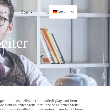
German
en
Über
Kontakt
English
French
Japanese
eiter
Korean
Spanish
Chinese
iger, kundenspezifischer Industriedisplays auf dem
eht an erster Stelle, der Service an erster Stelle”,
Sie unsere Verpflichtung, ein unterstützendes, sicheres