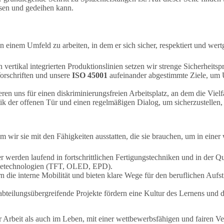
sen und gedeihen kann.
 einem Umfeld zu arbeiten, in dem er sich sicher, respektiert und wertg
 vertikal integrierten Produktionslinien setzen wir strenge Sicherheit
Vorschriften und unsere
ISO 45001
aufeinander abgestimmte Ziele, um 
ren uns für einen diskriminierungsfreien Arbeitsplatz, an dem die Vielf
tik der offenen Tür und einen regelmäßigen Dialog, um sicherzustellen
em wir sie mit den Fähigkeiten ausstatten, die sie brauchen, um in eine
r werden laufend in fortschrittlichen Fertigungstechniken und in der Q
etechnologien (TFT, OLED, EPD).
n die interne Mobilität und bieten klare Wege für den beruflichen Auf
eilungsübergreifende Projekte fördern eine Kultur des Lernens und d
 Arbeit als auch im Leben, mit einer wettbewerbsfähigen und fairen V