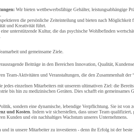
tungen:
Wir bieten wettbewerbsfähige Gehälter, leistungsabhängige Pr
.
spektieren die persönliche Zeiteinteilung und bieten nach Möglichkeit f
ät und Kreativität führt.
eine unterstützende Kultur, die das psychische Wohlbefinden wertschätz
.
 Teamarbeit und gemeinsame Ziele.
rausragende Beiträge in den Bereichen Innovation, Qualität, Kundens
ren Team-Aktivitäten und Veranstaltungen, die den Zusammenhalt der “
 jedes einzelnen Mitarbeiters mit unserem ultimativen Ziel: die Bereits
rie bis hin zu medizinischen Geräten. Dies schafft ein gemeinsames 
 Politik, sondern eine dynamische, lebendige Verpflichtung. Sie ist von 
ienz und Kosten
. Indem wir sicherstellen, dass unser Team qualifiziert,
nseren Kunden und ein nachhaltiges Wachstum unseres Unternehmens.
 und in unsere Mitarbeiter zu investieren - denn ihr Erfolg ist der best