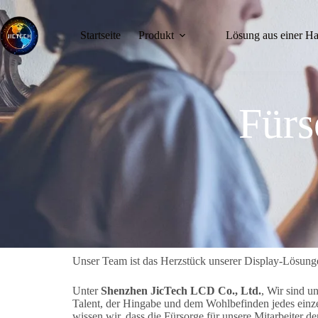
Startseite
Produkt
Lösung aus einer H
Fürs
Unser Team ist das Herzstück unserer Display-Lösung
Unter
Shenzhen JicTech LCD Co., Ltd.
, Wir sind u
Talent, der Hingabe und dem Wohlbefinden jedes einzel
wissen wir, dass die Fürsorge für unsere Mitarbeiter de