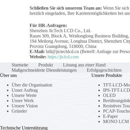
Schließen Sie sich unserem Team an:
Wenn Sie sich 
herzlich eingeladen, Ihre Karrieremöglichkeiten bei un
Für HR-Anfragen:
Shenzhen JicTech LCD Co., Ltd.
Raum 309, Block A, Weidonglong Business Building,
194 Meilong Avenue, Longhua District, Shenzhen City
Provinz Guangdong, 518000, China
E-Mail:
bill@jictechlcd.cn (Betreff: Anfrage zur Perso
Website:
https://jiclcd.com
Startseite
Produkt
Lösung aus einer Hand
Maßgeschneiderte Dienstleistungen
Erfolgsgeschichten
Über uns
Unsere Produkte
Über die Organisation
TFT-LCD-Mo
Unser Auftrag
IPS-TFT-LCD
Unsere Werte
OLED
Unser Werk
Berührungsbil
Unsere Vision
Resistives To
Gründer
PCAP-Touchs
E-Paper
MONO LCM
Technische Unterstützung