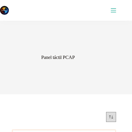
Saltar
al
contenido
Panel táctil PCAP